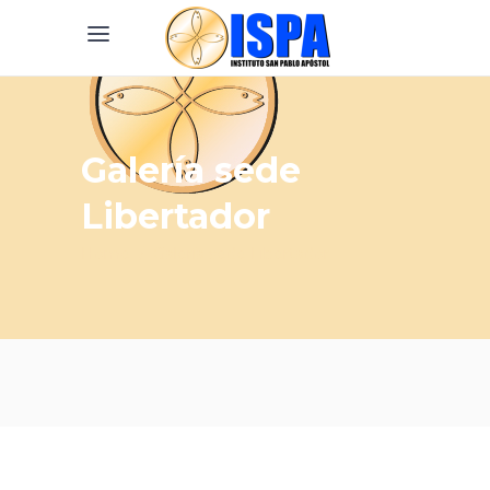
Galería sede
Libertador
Home
/
Galería sede Libertador