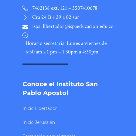
7462138 ext. 121 – 3507410678
Cra 24 B # 29 a 02 sur
ispa_libertador@ispaeducacion.edu.co
Horario secretaria: Lunes a viernes de
6:30 am a 1 pm – 1:30pm a 4:30pm
SONY DSC
Conoce el Instituto San
Pablo Apostol
Inicio Libertador
Inicio Jerusalén