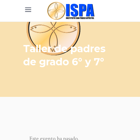
Taller de padres
de grado 6° y 7°
Home
/
Taller de padres de grado 6° y 7°
Este evento ha pasado.