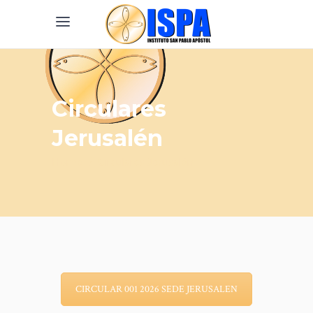
Circulares
Jerusalén
Home
/
Circulares Jerusalén
CIRCULAR 001 2026 SEDE JERUSALEN