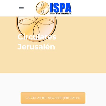
Circulares
Jerusalén
Home
/
Circulares Jerusalén
CIRCULAR 001 2026 SEDE JERUSALEN